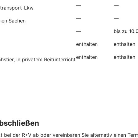
—
—
etransport-Lkw
—
—
chen Sachen
—
bis zu 10.
enthalten
enthalten
enthalten
enthalten
tier, in privatem Reitunterricht
abschließen
kt bei der R+V ab oder vereinbaren Sie alternativ einen Term