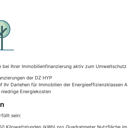
ei Ihrer Immobilienfinanzierung aktiv zum Umweltschutz bei
nanzierungen der DZ HYP
uf Ihr Darlehen für Immobilien der Energieeffizienzklassen 
 niedrige Energiekosten
en
üllt sein:
50 Kilowattstunden (kWh) pro Quadratmeter Nutzfläche im J