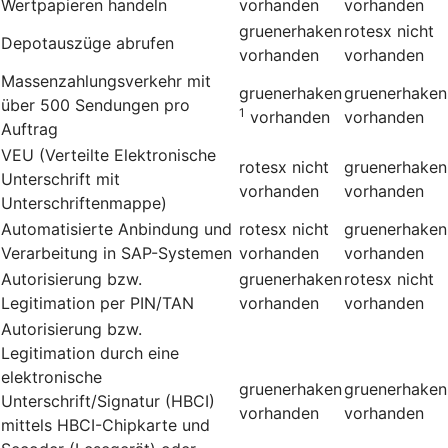
Wertpapieren handeln
vorhanden
vorhanden
gruenerhaken
rotesx
nicht
Depotauszüge abrufen
vorhanden
vorhanden
Massenzahlungsverkehr mit
gruenerhaken
gruenerhaken
über 500 Sendungen pro
1
vorhanden
vorhanden
Auftrag
VEU (Verteilte Elektronische
rotesx
nicht
gruenerhaken
Unterschrift mit
vorhanden
vorhanden
Unterschriftenmappe)
Automatisierte Anbindung und
rotesx
nicht
gruenerhaken
Verarbeitung in SAP-Systemen
vorhanden
vorhanden
Autorisierung bzw.
gruenerhaken
rotesx
nicht
Legitimation per PIN/TAN
vorhanden
vorhanden
Autorisierung bzw.
Legitimation durch eine
elektronische
gruenerhaken
gruenerhaken
Unterschrift/Signatur (HBCI)
vorhanden
vorhanden
mittels HBCI-Chipkarte und