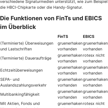
verschiedene Signaturmedien unterstützt, wie zum Beispiel
die HBCI-Chipkarte oder die Handy-Signatur.
Die Funktionen von FinTs und EBICS
im Überblick
FinTS
EBICS
(Terminierte) Überweisungen
gruenerhaken
gruenerhaken
und Lastschriften
vorhanden
vorhanden
gruenerhaken
rotesx
nicht
(Terminierte) Daueraufträge
vorhanden
vorhanden
gruenerhaken
gruenerhaken
Echtzeitüberweisungen
vorhanden
vorhanden
SEPA- und
gruenerhaken
gruenerhaken
Auslandszahlungsverkehr
vorhanden
vorhanden
gruenerhaken
gruenerhaken
Multibankingfähigkeit
vorhanden
vorhanden
Mit Aktien, Fonds und
gruenerhaken
rotesx
nicht