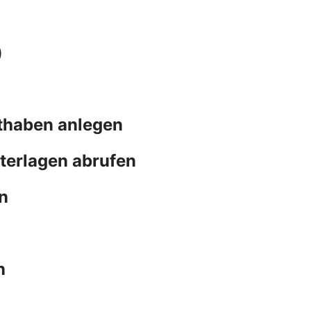
)
thaben anlegen
terlagen abrufen
n
n