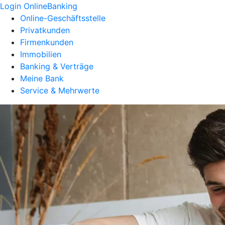
Login OnlineBanking
Online-Geschäftsstelle
Privatkunden
Firmenkunden
Immobilien
Banking & Verträge
Meine Bank
Service & Mehrwerte