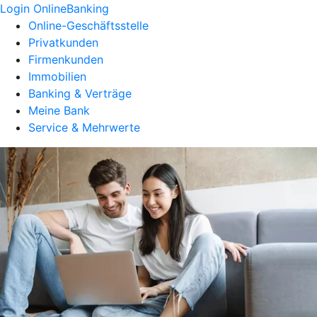
Login OnlineBanking
Online-Geschäftsstelle
Privatkunden
Firmenkunden
Immobilien
Banking & Verträge
Meine Bank
Service & Mehrwerte